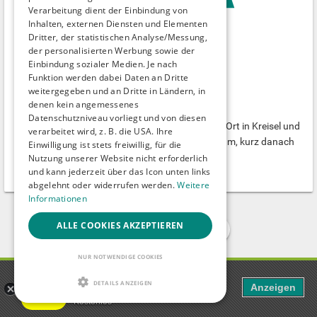
Verarbeitung dient der Einbindung von
Inhalten, externen Diensten und Elementen
Dritter, der statistischen Analyse/Messung,
der personalisierten Werbung sowie der
Einbindung sozialer Medien. Je nach
Funktion werden dabei Daten an Dritte
weitergegeben und an Dritte in Ländern, in
Kirchhorster See
denen kein angemessenes
FKK-Strand
Datenschutzniveau vorliegt und von diesen
Kirchhorster See ist am Ort ausgeschrieben. Am Ort in Kreisel und
verarbeitet wird, z. B. die USA. Ihre
Steller Straße raus. Am Ende der Straße rechts rum, kurz danach
Einwilligung ist stets freiwillig, für die
ist der Parkplatz...
Nutzung unserer Website nicht erforderlich
und kann jederzeit über das Icon unten links
Isernhagen
-
Niedersachsen
abgelehnt oder widerrufen werden.
Weitere
Informationen
ALLE COOKIES AKZEPTIEREN
1
2
3
NUR NOTWENDIGE COOKIES
Gaudi - Gay Dating & Gay Chat
Suchbegriff
DETAILS ANZEIGEN
Anzeigen
Die ultimative Gay Chat App
Kostenlos