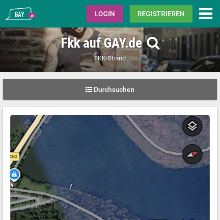
Gay.de
LOGIN
REGISTRIEREN
Fkk auf GAY.de
FKK-Strand
Durchsuchen