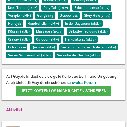
Deep Throat (aktiv)
Dirty Talk (aktiv)
Exhibitionismus (aktiv)
Vorspiel (aktiv)
Gangbang
Gruppensex
Glory Hole (aktiv)
Handjob
Handschellen (aktiv)
In der Gaysauna (aktiv)
Küssen (aktiv)
Massagen (aktiv)
Selbstbefriedigung (aktiv)
Oralsex (aktiv)
Outdoor (aktiv)
Parkplatzsex (aktiv)
Polyamorie
Quickies (aktiv)
Sex auf öffentlichen Toiletten (aktiv)
Sex im Schwimmbad (aktiv)
Sex unter der Dusche (aktiv)
Auf Gay.de findest du viele geile Kerle aus Berlin und Umgebung.
Auch bietet dir Gay.de ein schönes
schwules Forum
JETZT KOSTENLOS NACHRICHTEN SCHREIBEN
Aktivität