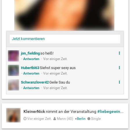
Jetzt kommentieren
M
jon_fielding
so heiß!
· Antworten
·
Vor einiger Zeit.
e
h
M
Hubertbi63
Siehst super sexy aus
r
· Antworten
·
Vor einiger Zeit.
e
h
M
Schwanzlover42
Geile Sau du
r
· Antworten
·
Vor einiger Zeit.
e
h
r
KleinerNick
nimmt an der Veranstaltung
#liebegewinnt - Segensgottesdienst
Vor einiger Zeit.
Mann (40)
●
Berlin
Single