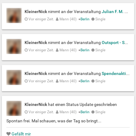
KleinerNick
nimmt an der Veranstaltung
Julian F. M. Stoeckel: Bleiben Sie ...
Vor einiger Zeit.
Mann (40)
●
Berlin
Single
KleinerNick
nimmt an der Veranstaltung
Outsport - Sexuelle Vielfalt im Sport
Vor einiger Zeit.
Mann (40)
●
Berlin
Single
KleinerNick
nimmt an der Veranstaltung
Spendenaktion: Internationale Stele
Vor einiger Zeit.
Mann (40)
●
Berlin
Single
KleinerNick
hat einen Status Update geschrieben
Vor einiger Zeit.
Mann (40)
●
Berlin
Single
Spontan frei. Mal schauen, was der Tag so bringt...
Gefällt mir