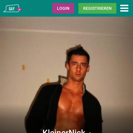
Gay.de
LOGIN
REGISTRIEREN
KleinerNick