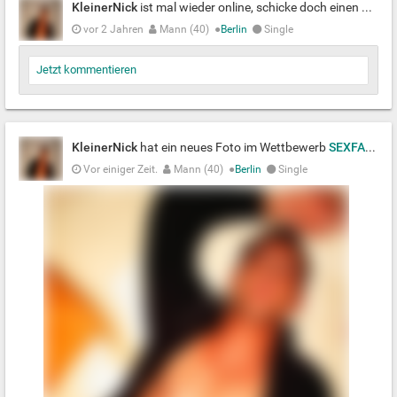
KleinerNick
ist mal wieder online, schicke doch einen Gruß
vor 2 Jahren
Mann (40)
●
Berlin
Single
Jetzt kommentieren
KleinerNick
hat ein neues Foto im Wettbewerb
SEXFACE OR SMILING
Vor einiger Zeit.
Mann (40)
●
Berlin
Single